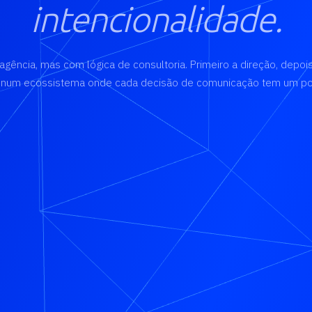
intencionalidade.
ência, mas com lógica de consultoria. Primeiro a direção, depois
 num ecossistema onde cada decisão de comunicação tem um por